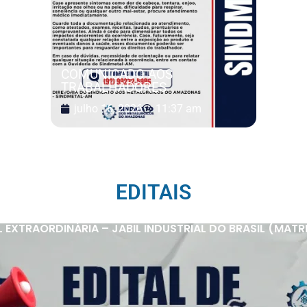
COMUNICADO AOS
TRABALHADORES
julho 16, 2026
11:37 am
EDITAIS
XTRAORDINÁRIA – JABIL INDUSTRIAL DO BRASIL (MATRIZ 