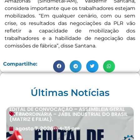
Amazonas (Sindmetal-AM), Valdemir Santana,
considera importante que os trabalhadores estejam
mobilizados. “Em qualquer cenário, com ou sem
crise, os resultados das negociações da PLR vão
refletir a capacidade de mobilização dos
trabalhadores e a habilidade de negociação das
comissões de fábrica”, disse Santana.
Compartilhe:
Últimas Notícias
EDITAL DE CONVOCAÇÃO – ASSEMBLEIA GERAL
EXTRAORDINÁRIA – JABIL INDUSTRIAL DO BRASIL
Editais
(MATRIZ E FILIAL).
agosto 7, 2026
4:35 pm