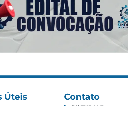
s Úteis
Contato
(92) 3307-4443
s
(92) 3307-4336
as