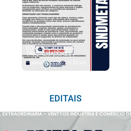
COMUNICADO AOS
TRABALHADORES
julho 16, 2026
11:37 am
EDITAIS
 EXTRAORDINÁRIA – VENTTOS INDÚSTRIA E COMÉRCIO D