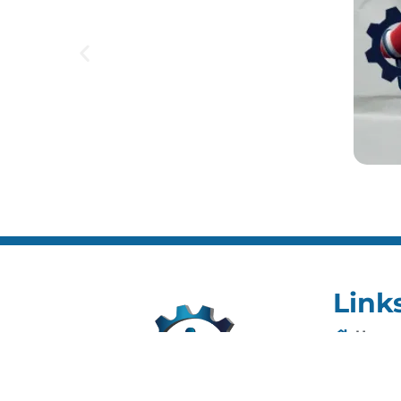
Link
Home
Editai
Notíci