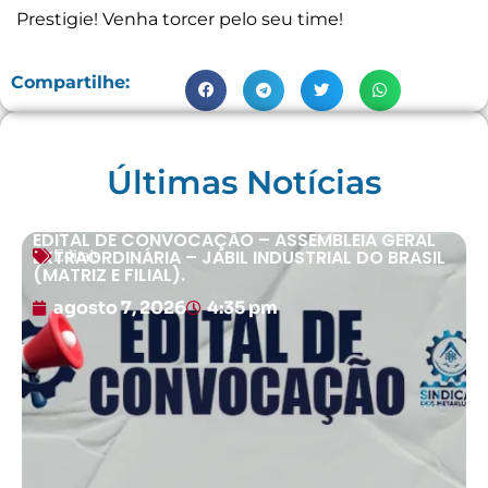
Prestigie! Venha torcer pelo seu time!
Compartilhe:
Últimas Notícias
EDITAL DE CONVOCAÇÃO – ASSEMBLEIA GERAL
EXTRAORDINÁRIA – JABIL INDUSTRIAL DO BRASIL
Editais
(MATRIZ E FILIAL).
agosto 7, 2026
4:35 pm