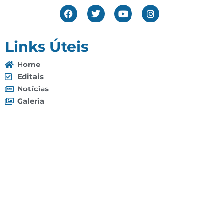
Links Úteis
Home
Editais
Notícias
Galeria
Denuncie Aqui
O Sindicato
Clube
Contato
(92) 3307-4443
(92) 3307-4336