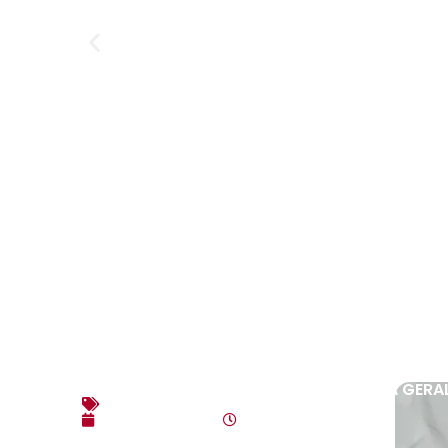
EDITAL DE CONVOCAÇÃO – ASSEMBLEIA GERAL
Editais
agosto 3, 2026
10:17 am