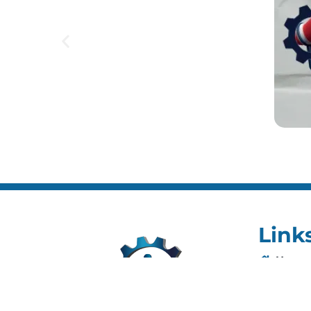
Link
Home
Editai
Notíci