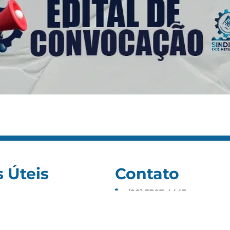
s Úteis
Contato
(92) 3307-4443
s
(92) 3307-4336
as