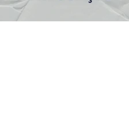
s Úteis
Contato
(92) 3307-4443
s
(92) 3307-4336
as
a
Endereço: Av. Duque de C
cie Aqui
958 - Praça 14 de Janeiro,
icato
Manaus - AM, 69020-141