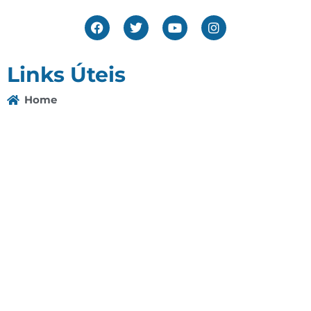
Links Úteis
Home
Editais
Notícias
Galeria
Denuncie Aqui
O Sindicato
Clube
Contato
(92) 3307-4443
(92) 3307-4336