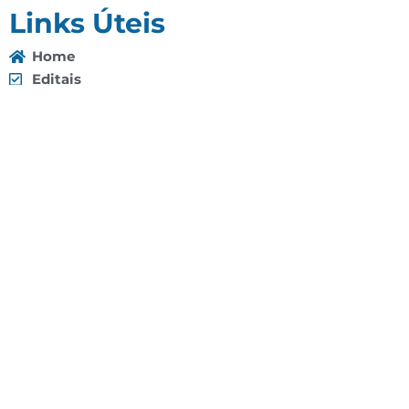
Links Úteis
Home
Editais
Notícias
Galeria
Denuncie Aqui
O Sindicato
Clube
Contato
(92) 3307-4443
(92) 3307-4336
Endereço: Av. Duque de Caxias, 958 - Praça 14 de
Janeiro, Manaus - AM, 69020-141