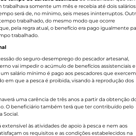
em trabalhava somente um mês e recebia até dois salários
tempo será de, no mínimo, seis meses ininterruptos. Outr
 tempo trabalhado, do mesmo modo que ocorre
que, pela regra atual, o benefício era pago igualmente pa
mpo trabalhado.
nal
ncessão do seguro-desemprego do pescador artesanal,
verno vai impedir o acúmulo de benefícios assistenciais e
e um salário mínimo é pago aos pescadores que exercem
do em que a pesca é proibida, visando à reprodução dos
haverá uma carência de três anos a partir da obtenção d
no. O beneficiário também terá que ter contribuído pelo
 Social.
á extensível às atividades de apoio à pesca e nem aos
atisfaçam os requisitos e as condições estabelecidos na