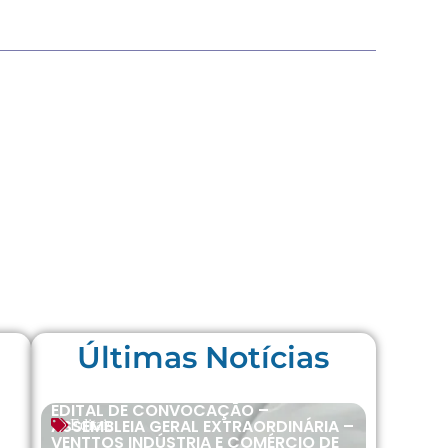
Últimas Notícias
EDITAL DE CONVOCAÇÃO –
ASSEMBLEIA GERAL EXTRAORDINÁRIA –
Editais
VENTTOS INDÚSTRIA E COMÉRCIO DE