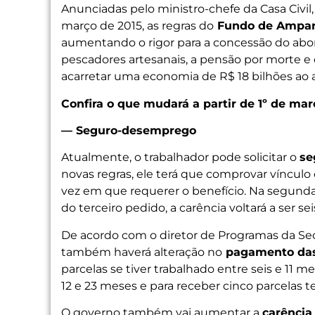
Anunciadas pelo ministro-chefe da Casa Civil, 
março de 2015, as regras do
Fundo de Amparo 
aumentando o rigor para a concessão do abo
pescadores artesanais, a pensão por morte e
acarretar uma economia de R$ 18 bilhões ao an
Confira o que mudará a partir de 1º de mar
— Seguro-desemprego
Atualmente, o trabalhador pode solicitar o
se
novas regras, ele terá que comprovar víncu
vez em que requerer o benefício. Na segunda s
do terceiro pedido, a carência voltará a ser se
De acordo com o diretor de Programas da Secr
também haverá alteração no
pagamento das
parcelas se tiver trabalhado entre seis e 11 m
12 e 23 meses e para receber cinco parcelas
O governo também vai aumentar a
carência