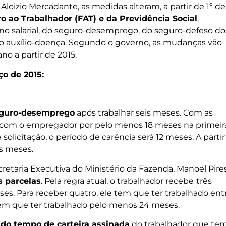
Aloizio Mercadante, as medidas alteram, a partir de 1º de
ao Trabalhador (FAT) e da Previdência Social
,
no salarial, do seguro-desemprego, do seguro-defeso do
 o auxílio-doença. Segundo o governo, as mudanças vão
o a partir de 2015.
ço de 2015:
guro-desemprego
após trabalhar seis meses. Com as
lo com o empregador por pelo menos 18 meses na primeir
olicitação, o período de carência será 12 meses. A partir
is meses.
etaria Executiva do Ministério da Fazenda, Manoel Pires
 parcelas
. Pela regra atual, o trabalhador recebe
três
eses. Para receber quatro, ele tem que ter trabalhado ent
 tem que ter trabalhado pelo menos 24 meses.
 do tempo de carteira assinada
do trabalhador que te