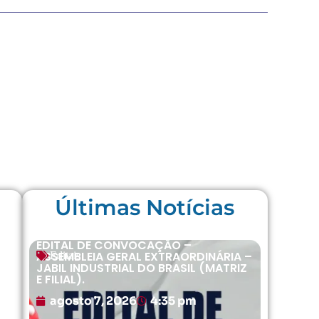
Últimas Notícias
EDITAL DE CONVOCAÇÃO –
ASSEMBLEIA GERAL EXTRAORDINÁRIA –
Editais
JABIL INDUSTRIAL DO BRASIL (MATRIZ
E FILIAL).
agosto 7, 2026
4:35 pm