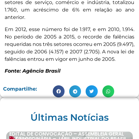
setores de serviço, comércio e indústria, totalizou
1.760, um acréscimo de 6% em relação ao ano
anterior.
Em 2012, esse número foi de 1.917, e em 2010, 1.914.
No período de 2005 a 2015, o recorde de falências
requeridas nos três setores ocorreu em 2005 (9.497),
seguido de 2006 (4.157) e 2007 (2.705). A nova lei de
falências entrou em vigor em junho de 2005.
Fonte: Agência Brasil
Compartilhe:
Últimas Notícias
EDITAL DE CONVOCAÇÃO – ASSEMBLEIA GERAL
EXTRAORDINÁRIA – JABIL INDUSTRIAL DO BRASIL
Editais