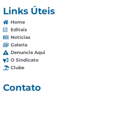
Links Úteis
Home
Editais
Notícias
Galeria
Denuncie Aqui
O Sindicato
Clube
Contato
(92) 3307-4443
(92) 3307-4336
Endereço: Av. Duque de Caxias, 958 - Praça 14 de
Janeiro, Manaus - AM, 69020-141