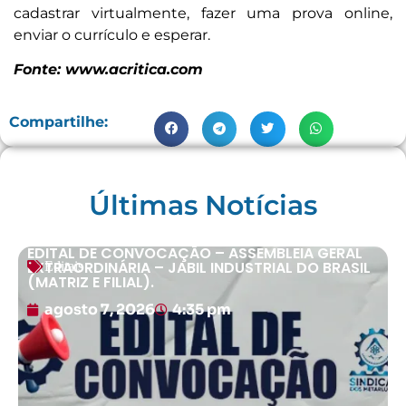
cadastrar virtualmente, fazer uma prova online,
enviar o currículo e esperar.
Fonte: www.acritica.com
Compartilhe:
Últimas Notícias
EDITAL DE CONVOCAÇÃO – ASSEMBLEIA GERAL
EXTRAORDINÁRIA – JABIL INDUSTRIAL DO BRASIL
Editais
(MATRIZ E FILIAL).
agosto 7, 2026
4:35 pm