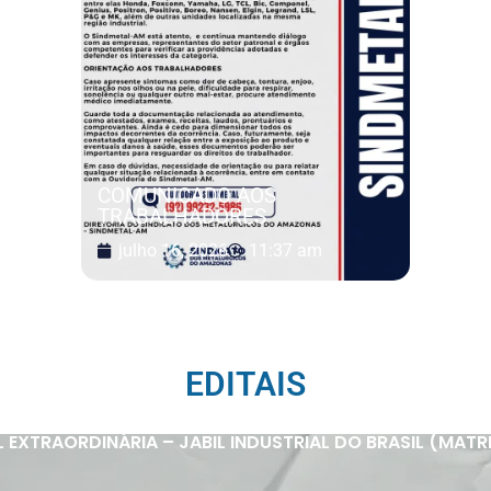
COMUNICADO AOS
TRABALHADORES
julho 16, 2026
11:37 am
EDITAIS
XTRAORDINÁRIA – JABIL INDUSTRIAL DO BRASIL (MATRIZ 