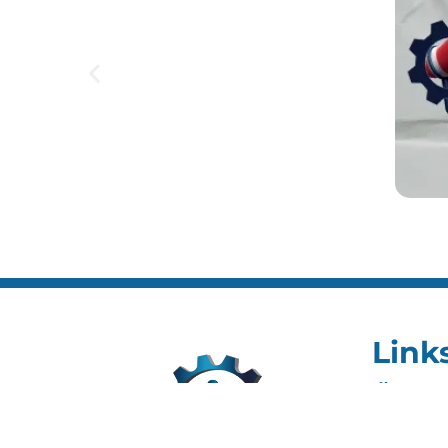
Link
Home
Editai
Notíci