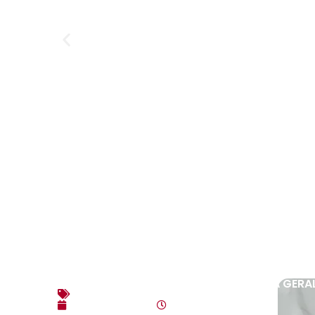
EDITAL DE CONVOCAÇÃO – ASSEMBLEIA GERAL E
Editais
agosto 7, 2026
4:35 pm