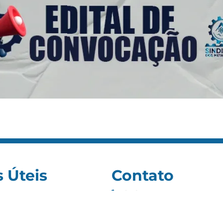
s Úteis
Contato
(92) 3307-4443
s
(92) 3307-4336
as