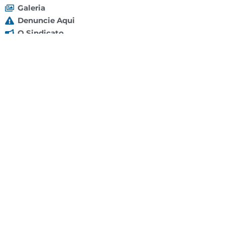
Galeria
Denuncie Aqui
O Sindicato
Clube
Contato
(92) 3307-4443
(92) 3307-4336
Endereço: Av. Duque de Caxias, 958 - Praça 14 de
Janeiro, Manaus - AM, 69020-141
Localização