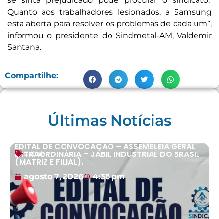
se sinta prejudicado pode procurar o sindicato.
Quanto aos trabalhadores lesionados, a Samsung
está aberta para resolver os problemas de cada um”,
informou o presidente do Sindmetal-AM, Valdemir
Santana.
Compartilhe:
Últimas Notícias
EDITAL DE CONVOCAÇÃO – ASSEMBLEIA GERAL
EXTRAORDINÁRIA – JABIL INDUSTRIAL DO BRASIL
Editais
(MATRIZ E FILIAL).
agosto 7, 2026
4:35 pm