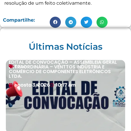
resolução de um feito coletivamente.
Compartilhe:
Últimas Notícias
EDITAL DE CONVOCAÇÃO – ASSEMBLEIA GERAL
EXTRAORDINÁRIA – VENTTOS INDÚSTRIA E
Editais
COMÉRCIO DE COMPONENTES ELETRÔNICOS
LTDA.
agosto 3, 2026
10:17 am