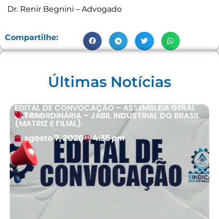
Dr. Renir Begnini – Advogado
Compartilhe:
Últimas Notícias
EDITAL DE CONVOCAÇÃO – ASSEMBLEIA GERAL
EXTRAORDINÁRIA – JABIL INDUSTRIAL DO BRASIL
Editais
(MATRIZ E FILIAL).
agosto 7, 2026
4:35 pm