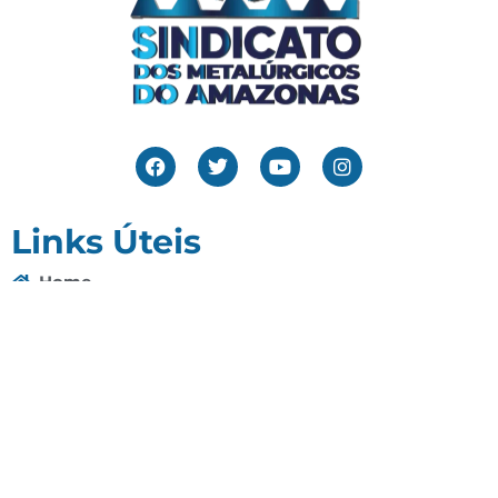
Links Úteis
Home
Editais
Notícias
Galeria
Denuncie Aqui
O Sindicato
Clube