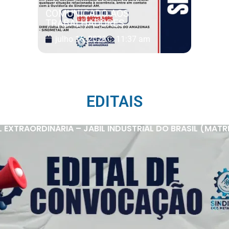
COMUNICADO AOS
TRABALHADORES
julho 16, 2026
11:37 am
EDITAIS
XTRAORDINÁRIA – JABIL INDUSTRIAL DO BRASIL (MATRIZ 