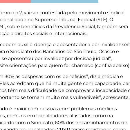
timo dia 7, vai ser contestada pelo movimento sindical,
cionalidade no Supremo Tribunal Federal (STF). O
91, sobre benefícios da Previdência Social, também será
ão a direitos sociais e internacionais.
ecebem auxílio-doença e aposentadoria por invalidez ser
ra o Sindicato dos Bancários de São Paulo, Osasco e
e aposentou por invalidez por decisão judicial”,
ite orientações para quem for chamado (confira abaixo)
m 30% as despesas com os benefícios”, diz a médica e
“Eles acreditam que há muita gente com capacidade par
ricos têm mais dificuldade de comprovar a incapacidade 
portanto se tornam muito mais vulneráveis”, acrescenta.
ncelado é maior com pessoas com problemas médicos
uicos, comuns em trabalhadores afastados como na
e acordo com o Sindicato, 60% dos encaminhamentos de
em Saúde do Trabalhador (CRST) foram registrados como