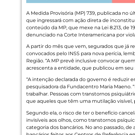
A Medida Provisória (MP) 739, publicada no úl
que ingressará com ação direta de inconstitu
conteúdo da MP, que mexe na Lei 8.213, de 19
denunciado na Corte Interamericana por violaç
A partir do mês que vem, segurados que já r
convocados pelo INSS para nova perícia, lemb
Região. “A MP prevê inclusive convocar quem s
acrescenta a entidade, que publicou em seu s
“A intenção declarada do governo é reduzir e
pesquisadora da Fundacentro Maria Maeno. 
trabalhar. Pessoas com transtornos psiquiát
que aqueles que têm uma mutilação visível, 
Segundo ela, o risco de ter o benefício ca
invisíveis aos olhos, como transtornos psíq
categoria dos bancários. No ano passado, d
bancários feitos aos Centros de Referência 