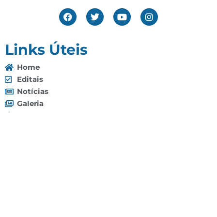
Links Úteis
Home
Editais
Notícias
Galeria
Denuncie Aqui
O Sindicato
Clube
Contato
(92) 3307-4443
(92) 3307-4336