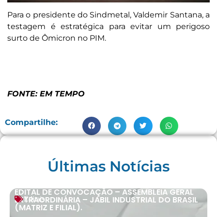
Para o presidente do Sindmetal, Valdemir Santana, a
testagem é estratégica para evitar um perigoso
surto de Ômicron no PIM.
FONTE: EM TEMPO
Compartilhe:
Últimas Notícias
EDITAL DE CONVOCAÇÃO – ASSEMBLEIA GERAL
EXTRAORDINÁRIA – JABIL INDUSTRIAL DO BRASIL
Editais
(MATRIZ E FILIAL).