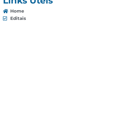
Links Úteis
Home
Editais
Notícias
Galeria
Denuncie Aqui
O Sindicato
Clube
Contato
(92) 3307-4443
(92) 3307-4336
Endereço: Av. Duque de Caxias, 958 - Praça 14 de
Janeiro, Manaus - AM, 69020-141