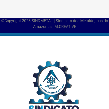
©Copyright 2023 SINDMETAL | Sindicato dos Metalúrgicos do
Amazonas | M.CREATIVE