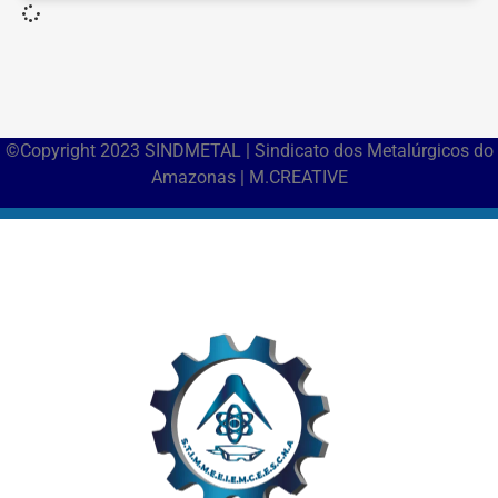
©Copyright 2023 SINDMETAL | Sindicato dos Metalúrgicos do
Amazonas | M.CREATIVE