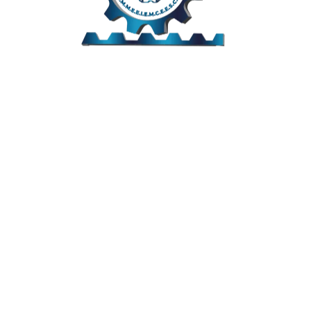
Links Úteis
Home
Editais
Notícias
Galeria
Denuncie Aqui
O Sindicato