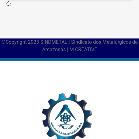
©Copyright 2023 SINDMETAL | Sindicato dos Metalúrgicos do
Amazonas | M.CREATIVE