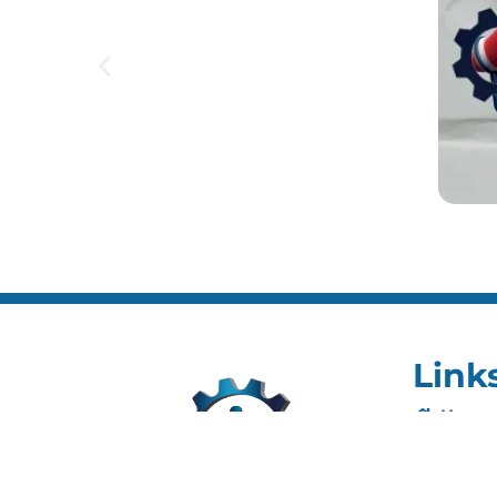
Link
Home
Editai
Notíci