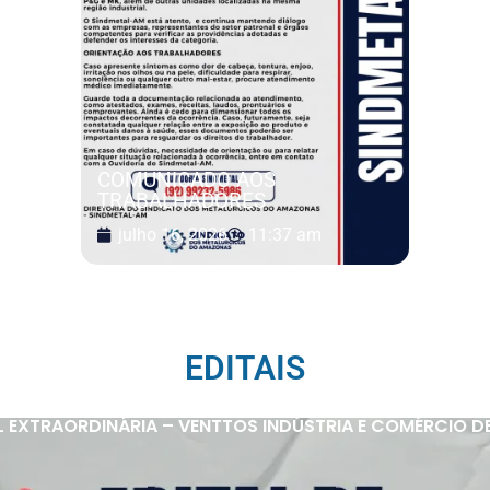
COMUNICADO AOS
TRABALHADORES
julho 16, 2026
11:37 am
EDITAIS
 EXTRAORDINÁRIA – VENTTOS INDÚSTRIA E COMÉRCIO D