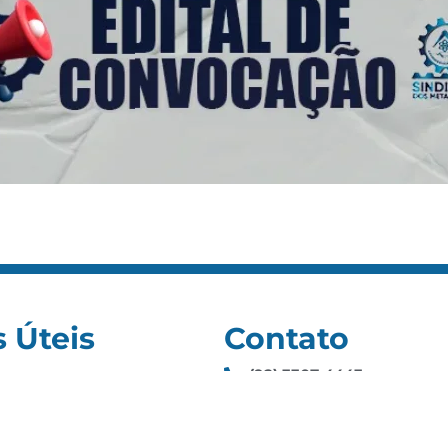
s Úteis
Contato
(92) 3307-4443
s
(92) 3307-4336
as