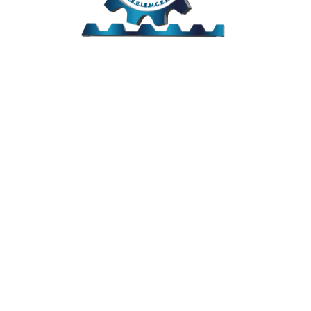
Links Úteis
Home
Editais
Notícias
Galeria
Denuncie Aqui
O Sindicato
Clube