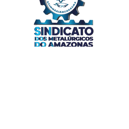
Links Úteis
Home
Editais
Notícias
Galeria
Denuncie Aqui