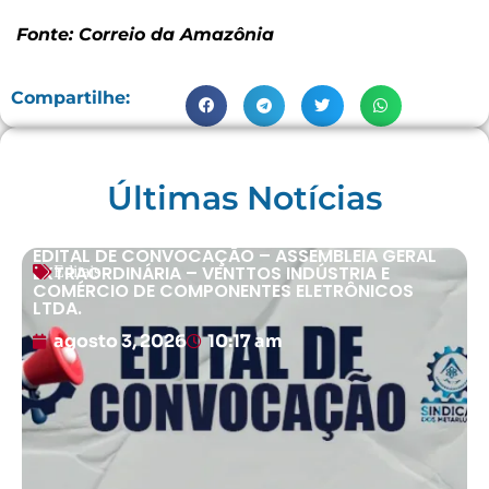
Fonte: Correio da Amazônia
Compartilhe:
Últimas Notícias
EDITAL DE CONVOCAÇÃO – ASSEMBLEIA GERAL
EXTRAORDINÁRIA – VENTTOS INDÚSTRIA E
Editais
COMÉRCIO DE COMPONENTES ELETRÔNICOS
LTDA.
agosto 3, 2026
10:17 am