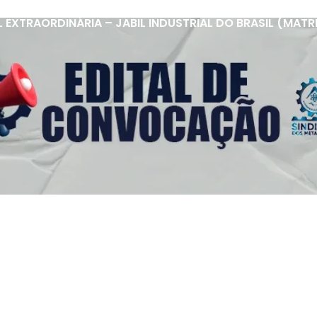
XTRAORDINÁRIA – JABIL INDUSTRIAL DO BRASIL (MATRIZ 
s Úteis
Contato