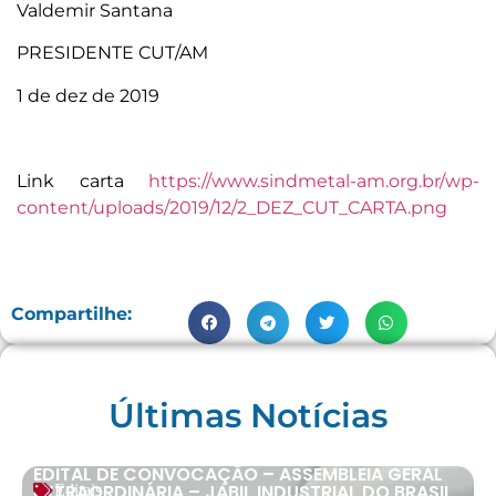
Valdemir Santana
PRESIDENTE CUT/AM
1 de dez de 2019
Link carta
https://www.sindmetal-am.org.br/wp-
content/uploads/2019/12/2_DEZ_CUT_CARTA.png
Compartilhe:
Últimas Notícias
EDITAL DE CONVOCAÇÃO – ASSEMBLEIA GERAL
EXTRAORDINÁRIA – JABIL INDUSTRIAL DO BRASIL
Editais