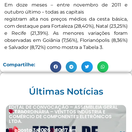
Em doze meses – entre novembro de 2011 e
outubro último – todas as capitais
registram alta nos preços médios da cesta básica,
com destaque para Fortaleza (28,40%), Natal (23,25%)
e Recife (21,39%). As menores variações foram
observadas em Goiânia (7,56%), Florianópolis (8,36%)
e Salvador (8,72%) como mostra a Tabela 3.
Compartilhe:
Últimas Notícias
EDITAL DE CONVOCAÇÃO – ASSEMBLEIA GERAL
EXTRAORDINÁRIA – VENTTOS INDÚSTRIA E
Editais
COMÉRCIO DE COMPONENTES ELETRÔNICOS
LTDA.
agosto 3, 2026
10:17 am