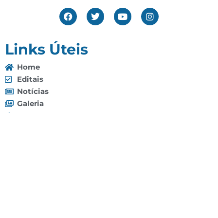
Links Úteis
Home
Editais
Notícias
Galeria
Denuncie Aqui
O Sindicato
Clube
Contato
(92) 3307-4443
(92) 3307-4336