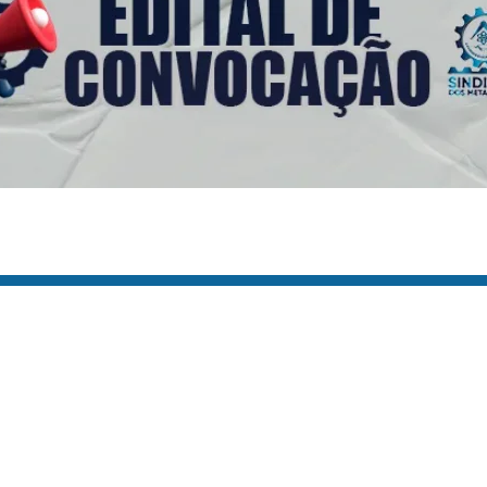
s Úteis
Contato
(92) 3307-4443
s
(92) 3307-4336
as
a
Endereço: Av. Duque de C