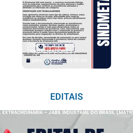
COMUNICADO AOS
TRABALHADORES
julho 16, 2026
11:37 am
EDITAIS
XTRAORDINÁRIA – JABIL INDUSTRIAL DO BRASIL (MATRIZ 