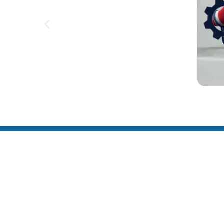
Link
Home
Editai
Notíci
Galeri