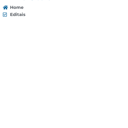
Home
Editais
Notícias
Galeria
Denuncie Aqui
O Sindicato
Clube
Contato
(92) 3307-4443
(92) 3307-4336
Endereço: Av. Duque de Caxias, 958 - Praça 14 de
Janeiro, Manaus - AM, 69020-141
Localização