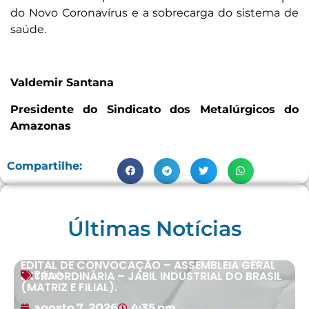
do Novo Coronavírus e a sobrecarga do sistema de
saúde.
Valdemir Santana
Presidente do Sindicato dos Metalúrgicos do
Amazonas
Compartilhe:
Últimas Notícias
EDITAL DE CONVOCAÇÃO – ASSEMBLEIA GERAL
EXTRAORDINÁRIA – JABIL INDUSTRIAL DO BRASIL
Editais
(MATRIZ E FILIAL).
agosto 7, 2026
4:35 pm