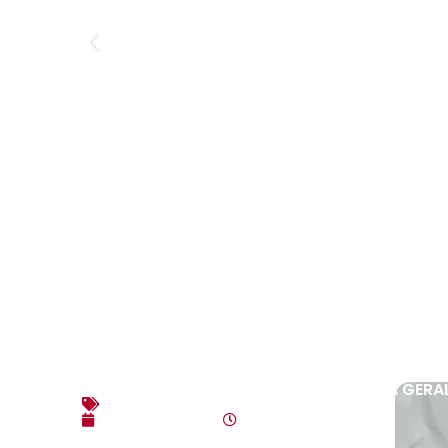
EDITAL DE CONVOCAÇÃO – ASSEMBLEIA GERAL
Editais
agosto 3, 2026
10:17 am