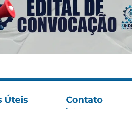
s Úteis
Contato
(92) 3307-4443
s
(92) 3307-4336
as