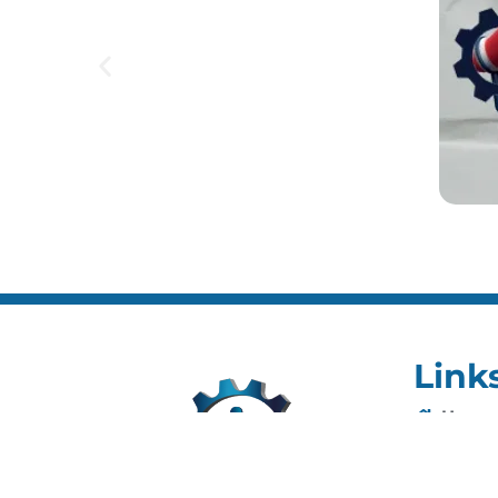
Link
Home
Editai
Notíci