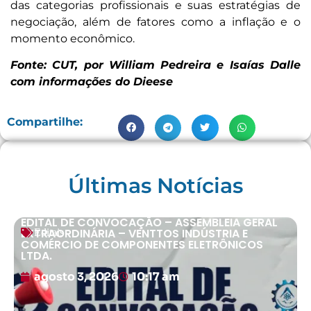
das categorias profissionais e suas estratégias de
negociação, além de fatores como a inflação e o
momento econômico.
Fonte: CUT, por William Pedreira e Isaías Dalle
com informações do Dieese
Compartilhe:
Últimas Notícias
EDITAL DE CONVOCAÇÃO – ASSEMBLEIA GERAL
EXTRAORDINÁRIA – VENTTOS INDÚSTRIA E
Editais
COMÉRCIO DE COMPONENTES ELETRÔNICOS
LTDA.
agosto 3, 2026
10:17 am