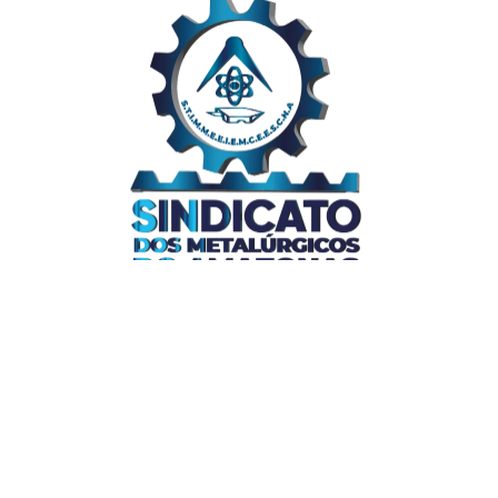
Links Úteis
Home
Editais