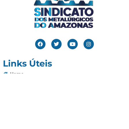
Links Úteis
Home
Editais
Notícias
Galeria
Denuncie Aqui
O Sindicato
Clube