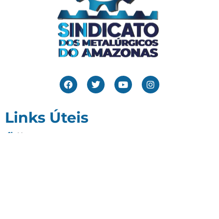
Links Úteis
Home
Editais
Notícias
Galeria
Denuncie Aqui
O Sindicato
Clube