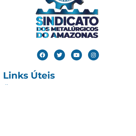
Links Úteis
Home
Editais
Notícias
Galeria
Denuncie Aqui
O Sindicato
Clube