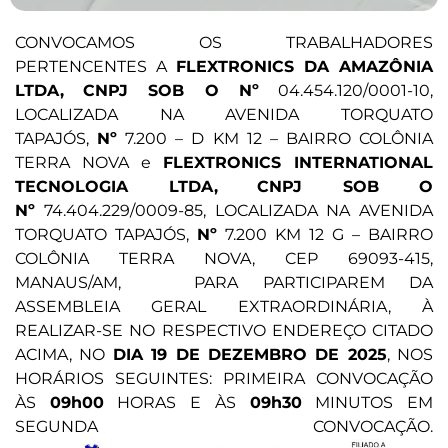
CONVOCAMOS OS TRABALHADORES
PERTENCENTES A
FLEXTRONICS DA AMAZÔNIA
LTDA,
CNPJ SOB O Nº
04.454.120/0001-10,
LOCALIZADA NA AVENIDA TORQUATO
TAPAJÓS,
Nº
7.200 – D KM 12 – BAIRRO COLÔNIA
TERRA NOVA e
FLEXTRONICS INTERNATIONAL
TECNOLOGIA LTDA,
CNPJ SOB O
Nº
74.404.229/0009-85, LOCALIZADA NA AVENIDA
TORQUATO TAPAJÓS,
Nº
7.200 KM 12 G – BAIRRO
COLÔNIA TERRA NOVA, CEP 69093-415,
MANAUS/AM, PARA PARTICIPAREM DA
ASSEMBLEIA GERAL EXTRAORDINÁRIA, À
REALIZAR-SE NO RESPECTIVO ENDEREÇO CITADO
ACIMA, NO
DIA 19 DE DEZEMBRO DE 2025
, NOS
HORÁRIOS SEGUINTES: PRIMEIRA CONVOCAÇÃO
ÀS
09h00
HORAS E ÀS
09h30
MINUTOS EM
SEGUNDA CONVOCAÇÃO.