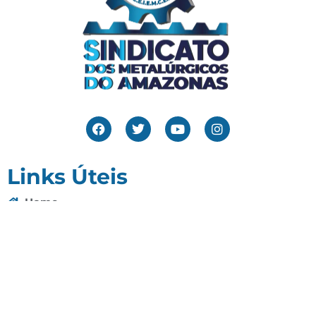
Links Úteis
Home
Editais
Notícias
Galeria
Denuncie Aqui
O Sindicato
Clube