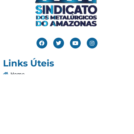
Links Úteis
Home
Editais
Notícias
Galeria
Denuncie Aqui
O Sindicato
Clube