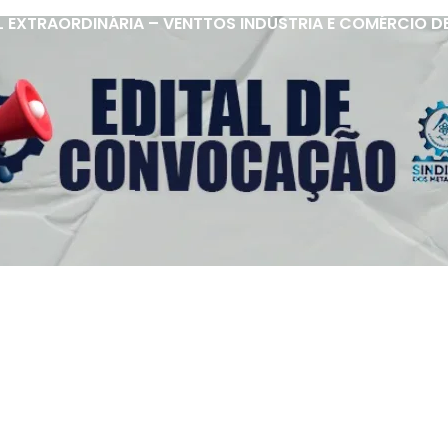
 EXTRAORDINÁRIA – VENTTOS INDÚSTRIA E COMÉRCIO D
s Úteis
Contato