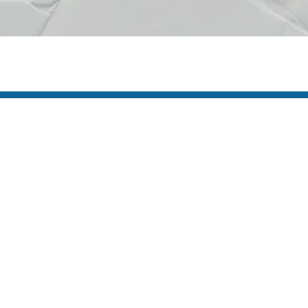
s Úteis
Contato
(92) 3307-4443
s
(92) 3307-4336
as
a
Endereço: Av. Duque de C
cie Aqui
958 - Praça 14 de Janeiro,
icato
Manaus - AM, 69020-141