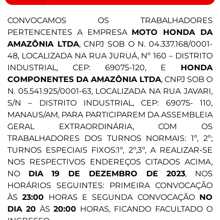
CONVOCAMOS OS TRABALHADORES
PERTENCENTES A EMPRESA
MOTO HONDA DA
AMAZÔNIA LTDA
, CNPJ SOB O N. 04.337.168/0001-
48, LOCALIZADA NA RUA JURUÁ, Nº 160 – DISTRITO
INDUSTRIAL, CEP: 69075-120, E
HONDA
COMPONENTES DA AMAZÔNIA LTDA
, CNPJ SOB O
N. 05.541.925/0001-63, LOCALIZADA NA RUA JAVARI,
S/N – DISTRITO INDUSTRIAL, CEP: 69075- 110,
MANAUS/AM, PARA PARTICIPAREM DA ASSEMBLEIA
GERAL EXTRAORDINÁRIA, COM OS
TRABALHADORES DOS TURNOS NORMAIS: 1º, 2º;
TURNOS ESPECIAIS FIXOS:1º, 2º,3º, A REALIZAR-SE
NOS RESPECTIVOS ENDEREÇOS CITADOS ACIMA,
NO
DIA 19 DE DEZEMBRO DE 2023
, NOS
HORÁRIOS SEGUINTES: PRIMEIRA CONVOCAÇÃO
ÀS
23:00
HORAS E SEGUNDA CONVOCAÇÃO
NO
DIA 20
ÀS
20:00
HORAS, FICANDO FACULTADO O