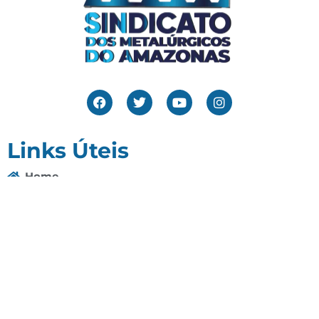
Links Úteis
Home
Editais
Notícias
Galeria
Denuncie Aqui
O Sindicato
Clube