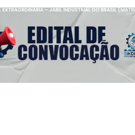
XTRAORDINÁRIA – JABIL INDUSTRIAL DO BRASIL (MATRIZ 
s Úteis
Contato