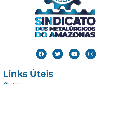
Links Úteis
Home
Editais
Notícias
Galeria
Denuncie Aqui
O Sindicato
Clube