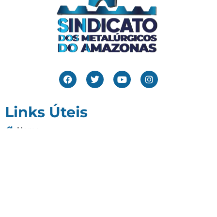
Links Úteis
Home
Editais
Notícias
Galeria
Denuncie Aqui
O Sindicato
Clube