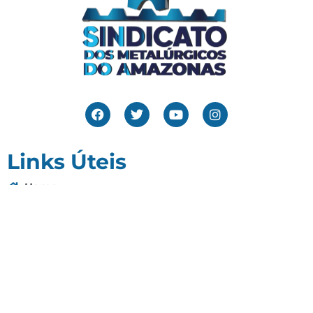
Links Úteis
Home
Editais
Notícias
Galeria
Denuncie Aqui
O Sindicato
Clube